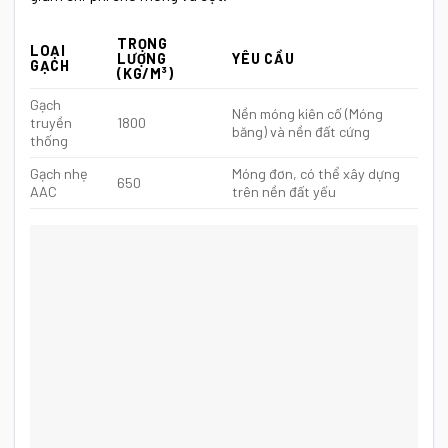
TRỌNG
LOẠI
LƯỢNG
YÊU CẦU
GẠCH
(KG/M³)
Gạch
Nền móng kiên cố (Móng
truyền
1800
băng) và nền đất cứng
thống
Gạch nhẹ
Móng đơn, có thể xây dựng
650
AAC
trên nền đất yếu