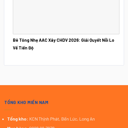
Bê Tông Nhẹ AAC Xây CHDV 2026: Giải Quyết Nỗi Lo
Về Tiến Độ
TỔNG KHO MIỀN NAM
Tổng kho:
KCN Thịnh Phát, Bến Lức, Long An