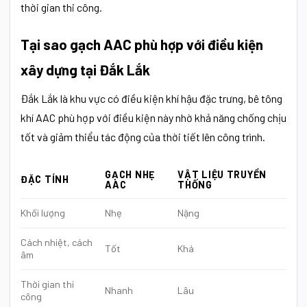
thời gian thi công.
Tại sao gạch AAC phù hợp với điều kiện
xây dựng tại Đắk Lắk
Đắk Lắk là khu vực có điều kiện khí hậu đặc trưng, bê tông
khí AAC phù hợp với điều kiện này nhờ khả năng chống chịu
tốt và giảm thiểu tác động của thời tiết lên công trình.
GẠCH NHẸ
VẬT LIỆU TRUYỀN
ĐẶC TÍNH
AAC
THỐNG
Khối lượng
Nhẹ
Nặng
Cách nhiệt, cách
Tốt
Khá
âm
Thời gian thi
Nhanh
Lâu
công