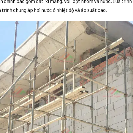
 chính bao gồm cát, xi măng, vôi, bột nhôm và nước. Quá trình 
 trình chưng áp hơi nước ở nhiệt độ và áp suất cao.