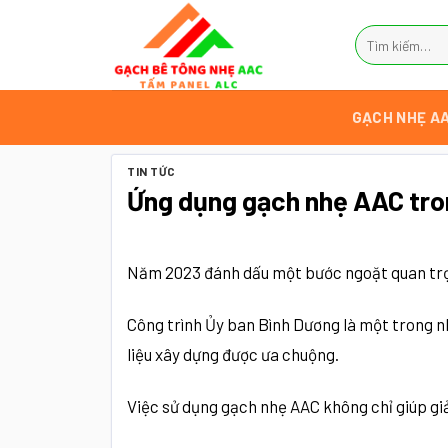
Bỏ
Tìm
qua
kiếm:
nội
dung
GẠCH NHẸ A
TIN TỨC
Ứng dụng gạch nhẹ AAC tro
Năm 2023 đánh dấu một bước ngoặt quan trọn
Công trình Ủy ban Bình Dương là một trong nh
liệu xây dựng được ưa chuộng.
Việc sử dụng gạch nhẹ AAC không chỉ giúp giả