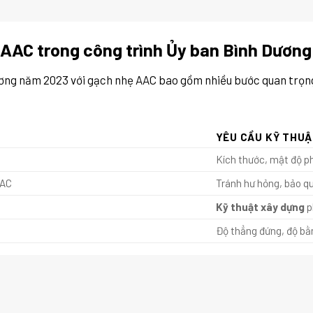
 AAC trong công trình Ủy ban Bình Dươn
ương năm 2023 với gạch nhẹ AAC bao gồm nhiều bước quan trọng,
YÊU CẦU KỸ THU
Kích thước, mật độ p
AAC
Tránh hư hỏng, bảo q
Kỹ thuật xây dựng
p
Độ thẳng đứng, độ bằ