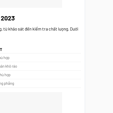
g 2023
 từ khảo sát đến kiểm tra chất lượng. Dưới
ẬT
hù hợp
uản khô ráo
hù hợp
ng phẳng