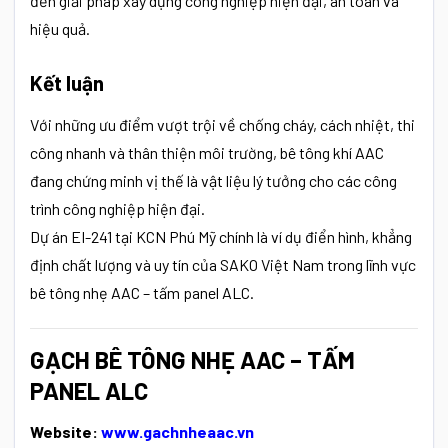
đến giải pháp xây dựng công nghiệp hiện đại, an toàn và
hiệu quả.
Kết luận
Với những ưu điểm vượt trội về chống cháy, cách nhiệt, thi
công nhanh và thân thiện môi trường, bê tông khí AAC
đang chứng minh vị thế là vật liệu lý tưởng cho các công
trình công nghiệp hiện đại.
Dự án EI-241 tại KCN Phú Mỹ chính là ví dụ điển hình, khẳng
định chất lượng và uy tín của SAKO Việt Nam trong lĩnh vực
bê tông nhẹ AAC – tấm panel ALC.
GẠCH BÊ TÔNG NHẸ AAC – TẤM
PANEL ALC
Website:
www.gachnheaac.vn