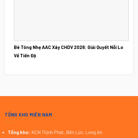
Bê Tông Nhẹ AAC Xây CHDV 2026: Giải Quyết Nỗi Lo
Về Tiến Độ
TỔNG KHO MIỀN NAM
Tổng kho:
KCN Thịnh Phát, Bến Lức, Long An