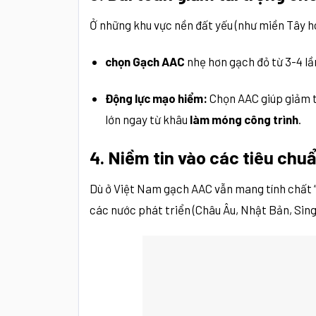
Ở những khu vực nền đất yếu (như miền Tây h
chọn Gạch AAC
nhẹ hơn gạch đỏ từ 3-4 lầ
Động lực mạo hiểm:
Chọn AAC giúp giảm tổ
lớn ngay từ khâu
làm móng công trình
.
4. Niềm tin vào các tiêu chu
Dù ở Việt Nam gạch AAC vẫn mang tính chất “m
các nước phát triển (Châu Âu, Nhật Bản, Sin