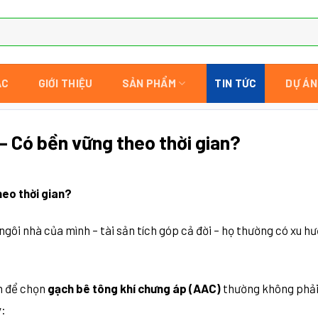
AC
GIỚI THIỆU
SẢN PHẨM
TIN TỨC
DỰ ÁN
 Có bền vững theo thời gian?
eo thời gian?
ngôi nhà của mình – tài sản tích góp cả đời – họ thường có xu h
n để chọn
gạch bê tông khí chưng áp (AAC)
thường không phải 
y: