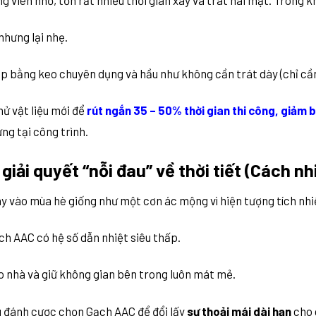
g viên nhỏ, tốn rất nhiều thời gian xây và trát hai mặt. Trong k
nhưng lại nhẹ.
hép bằng keo chuyên dụng và hầu như không cần trát dày (chỉ cầ
ử vật liệu mới để
rút ngắn 35 – 50% thời gian thi công, giảm 
ựng tại công trình.
giải quyết “nỗi đau” về thời tiết (Cách n
 vào mùa hè giống như một cơn ác mộng vì hiện tượng tích nhi
ch AAC có hệ số dẫn nhiệt siêu thấp.
o nhà và giữ không gian bên trong luôn mát mẻ.
 đánh cược chọn Gạch AAC để đổi lấy
sự thoải mái dài hạn
cho 