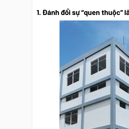
1. Đánh đổi sự “quen thuộc” l