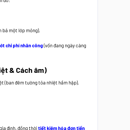
hi đó:
n bả một lớp mỏng).
bớt chi phí nhân công
(vốn đang ngày càng
hiệt & Cách âm)
ệt (ban đêm tường tỏa nhiệt hầm hập).
gia đình, đồng thời
tiết kiệm hóa đơn tiền