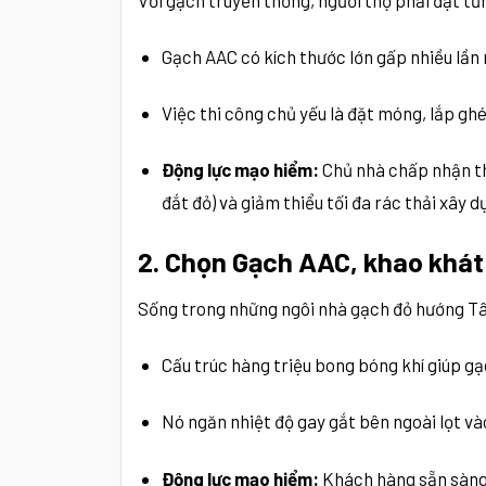
Với gạch truyền thống, người thợ phải đặt từn
Gạch AAC có kích thước lớn gấp nhiều lần 
Việc thi công chủ yếu là đặt móng, lắp g
Động lực mạo hiểm:
Chủ nhà chấp nhận th
đắt đỏ) và giảm thiểu tối đa rác thải xây d
2. Chọn Gạch AAC, khao khát 
Sống trong những ngôi nhà gạch đỏ hướng Tây
Cấu trúc hàng triệu bong bóng khí giúp gạ
Nó ngăn nhiệt độ gay gắt bên ngoài lọt và
Động lực mạo hiểm:
Khách hàng sẵn sàng