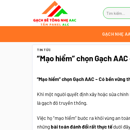
Bỏ
Tìm
qua
kiếm:
nội
dung
GẠCH NHẸ A
TIN TỨC
“Mạo hiểm” chọn Gạch AAC –
“Mạo hiểm” chọn Gạch AAC – Có bền vững th
Khi một người quyết định xây hoặc sửa chính 
là gạch đỏ truyền thống.
Việc họ “mạo hiểm” bước ra khỏi vùng an toà
những
bài toán đánh đổi rất thực tế
dưới đâ