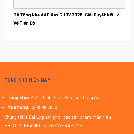
Bê Tông Nhẹ AAC Xây CHDV 2026: Giải Quyết Nỗi Lo
Về Tiến Độ
TỔNG KHO MIỀN NAM
Tổng kho:
KCN Thịnh Phát, Bến Lức, Long An
Mua hàng:
0928.98.7878
Chúng tôi là Đại Lý phân phối các sản phẩm nhãn hiệu
EBLOCK, EPANEL của NEWERAHOME