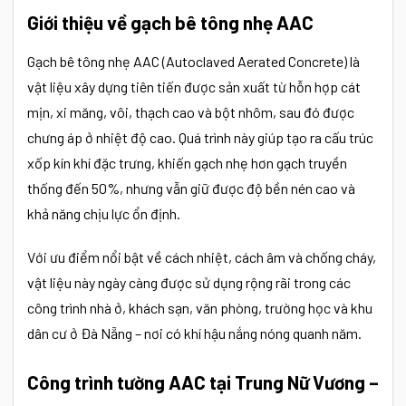
Giới thiệu về gạch bê tông nhẹ AAC
Gạch bê tông nhẹ AAC (Autoclaved Aerated Concrete) là
vật liệu xây dựng tiên tiến được sản xuất từ hỗn hợp cát
mịn, xi măng, vôi, thạch cao và bột nhôm, sau đó được
chưng áp ở nhiệt độ cao. Quá trình này giúp tạo ra cấu trúc
xốp kín khí đặc trưng, khiến gạch nhẹ hơn gạch truyền
thống đến 50%, nhưng vẫn giữ được độ bền nén cao và
khả năng chịu lực ổn định.
Với ưu điểm nổi bật về cách nhiệt, cách âm và chống cháy,
vật liệu này ngày càng được sử dụng rộng rãi trong các
công trình nhà ở, khách sạn, văn phòng, trường học và khu
dân cư ở Đà Nẵng – nơi có khí hậu nắng nóng quanh năm.
Công trình tường AAC tại Trung Nữ Vương –