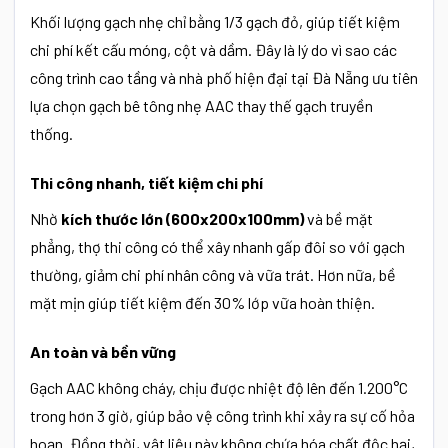
Khối lượng gạch nhẹ chỉ bằng 1/3 gạch đỏ, giúp tiết kiệm
chi phí kết cấu móng, cột và dầm. Đây là lý do vì sao các
công trình cao tầng và nhà phố hiện đại tại Đà Nẵng ưu tiên
lựa chọn gạch bê tông nhẹ AAC thay thế gạch truyền
thống.
Thi công nhanh, tiết kiệm chi phí
Nhờ
kích thước lớn (600x200x100mm)
và bề mặt
phẳng, thợ thi công có thể xây nhanh gấp đôi so với gạch
thường, giảm chi phí nhân công và vữa trát. Hơn nữa, bề
mặt mịn giúp tiết kiệm đến 30% lớp vữa hoàn thiện.
An toàn và bền vững
Gạch AAC không cháy, chịu được nhiệt độ lên đến 1.200°C
trong hơn 3 giờ, giúp bảo vệ công trình khi xảy ra sự cố hỏa
hoạn. Đồng thời, vật liệu này không chứa hóa chất độc hại,