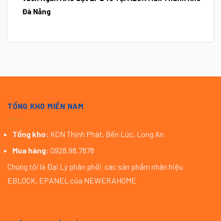
Đà Nẵng
TỔNG KHO MIỀN NAM
Tổng kho:
KCN Thịnh Phát, Bến Lức, Long An
Mua hàng:
0928.98.7878
Chúng tôi là Đại Lý phân phối các sản phẩm nhãn hiệu
EBLOCK, EPANEL của NEWERAHOME