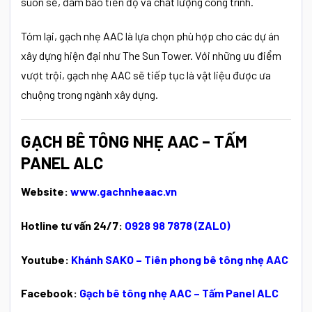
suôn sẻ, đảm bảo tiến độ và chất lượng công trình.
Tóm lại, gạch nhẹ AAC là lựa chọn phù hợp cho các dự án
xây dựng hiện đại như The Sun Tower. Với những ưu điểm
vượt trội, gạch nhẹ AAC sẽ tiếp tục là vật liệu được ưa
chuộng trong ngành xây dựng.
GẠCH BÊ TÔNG NHẸ AAC – TẤM
PANEL ALC
Website:
www.gachnheaac.vn
Hotline tư vấn 24/7:
0928 98 7878 (ZALO)
Youtube:
Khánh SAKO – Tiên phong bê tông nhẹ AAC
Facebook:
Gạch bê tông nhẹ AAC – Tấm Panel ALC