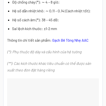
Độ chống cháy (*): ∼ 4 – 8 giờ;
Hệ số dẫn nhiệt khô: ∼ 0.11 – 0.14 (Cách nhiệt tốt);
Hệ số cách âm (*): 38 – 45 dB;
Sai lệch kích thước: ±1-2 mm
Thông tin chi tiết sản phẩm:
Gạch Bê Tông Nhẹ AAC
(*): Phụ thuộc độ dày và cấu hình của hệ tường
(**): Các kích thước khác tiêu chuẩn có thể được sản
xuất theo đơn đặt hàng riêng