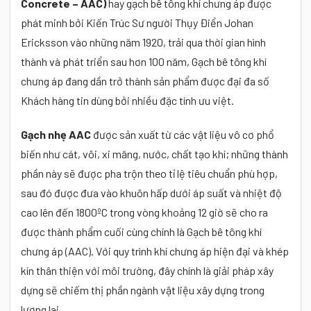
Concrete – AAC)
hay gạch bê tông khí chưng áp được
phát minh bởi Kiến Trúc Sư người Thụy Điển Johan
Ericksson vào những năm 1920, trải qua thời gian hình
thành và phát triển sau hơn 100 năm, Gạch bê tông khí
chưng áp đang dần trở thành sản phẩm được đại đa số
Khách hàng tin dùng bởi nhiều đặc tính ưu việt.
Gạch nhẹ AAC
được sản xuất từ các vật liệu vô cơ phổ
biến như cát, vôi, xi măng, nước, chất tạo khí; những thành
phần này sẽ được pha trộn theo tỉ lệ tiêu chuẩn phù hợp,
sau đó được đưa vào khuôn hấp dưới áp suất và nhiệt độ
cao lên đến 1800ºC trong vòng khoảng 12 giờ sẽ cho ra
được thành phẩm cuối cùng chính là Gạch bê tông khí
chưng áp (AAC). Với quy trình khí chưng áp hiện đại và khép
kín thân thiện với môi trường, đây chính là giải pháp xây
dựng sẽ chiếm thị phần ngành vật liệu xây dựng trong
lương lai.