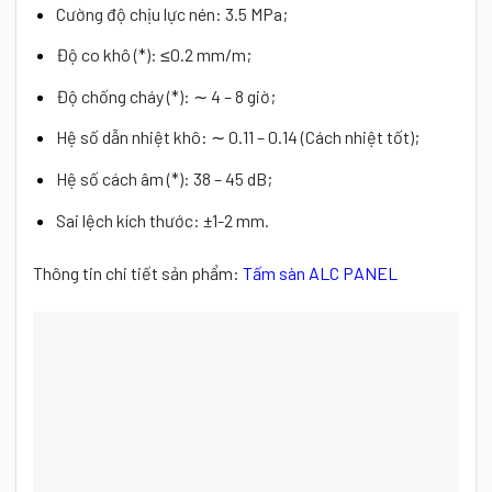
Cường độ chịu lực nén: 3.5 MPa;
Độ co khô (*): ≤0.2 mm/m;
Độ chống cháy (*): ∼ 4 – 8 giờ;
Hệ số dẫn nhiệt khô: ∼ 0.11 – 0.14 (Cách nhiệt tốt);
Hệ số cách âm (*): 38 – 45 dB;
Sai lệch kích thước: ±1-2 mm.
Thông tin chi tiết sản phẩm:
Tấm sàn ALC PANEL