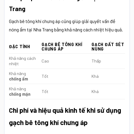
Trang
Gạch bê tông khí chưng áp cũng giúp giải quyết vấn đề
nóng ẩm tại Nha Trang bằng khả năng cách nhiệt hiệu quả.
GẠCH BÊ TÔNG KHÍ
GẠCH ĐẤT SÉT
ĐẶC TÍNH
CHƯNG ÁP
NUNG
Khả năng cách
Cao
Thấp
nhiệt
Khả năng
Tốt
Khá
chống ẩm
Khả năng
Tốt
Khá
chống mặn
hi phí và hiệu quả kinh tế khi sử dụng
C
gạch bê tông khí chưng áp