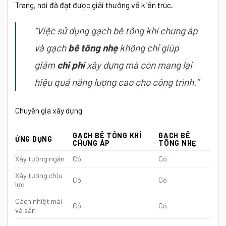
Trang, nơi đã đạt được giải thưởng về kiến trúc.
“Việc sử dụng gạch bê tông khí chưng áp
và gạch
bê tông nhẹ
không chỉ giúp
giảm
chi phí
xây dựng mà còn mang lại
hiệu quả năng lượng cao cho công trình.”
Chuyên gia xây dựng
GẠCH BÊ TÔNG KHÍ
GẠCH BÊ
ỨNG DỤNG
CHƯNG ÁP
TÔNG NHẸ
Xây tường ngăn
Có
Có
Xây tường chịu
Có
Có
lực
Cách nhiệt mái
Có
Có
và sàn