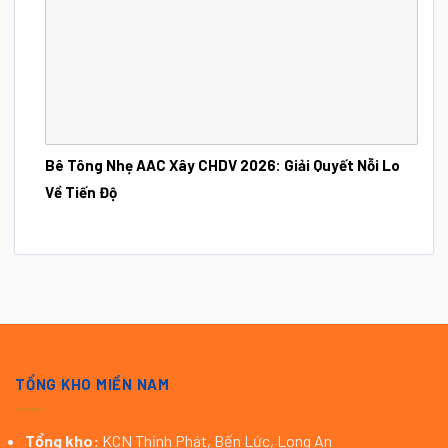
Bê Tông Nhẹ AAC Xây CHDV 2026: Giải Quyết Nỗi Lo
Về Tiến Độ
TỔNG KHO MIỀN NAM
Tổng kho:
KCN Thịnh Phát, Bến Lức, Long An